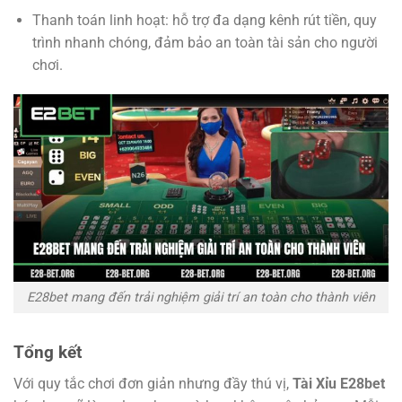
Thanh toán linh hoạt: hỗ trợ đa dạng kênh rút tiền, quy
trình nhanh chóng, đảm bảo an toàn tài sản cho người
chơi.
E28bet mang đến trải nghiệm giải trí an toàn cho thành viên
Tổng kết
Với quy tắc chơi đơn giản nhưng đầy thú vị,
Tài Xỉu E28bet