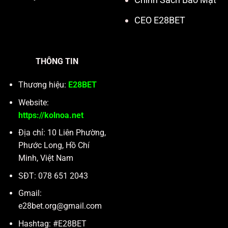
CEO E28BET
THÔNG TIN
Thương hiệu:
E28BET
Website:
https://kolnoa.net
Địa chỉ: 10 Liên Phường,
Phước Long, Hồ Chí
Minh, Việt Nam
SĐT: 078 651 2043
Gmail:
e28bet.org@gmail.com
Hashtag: #E28BET