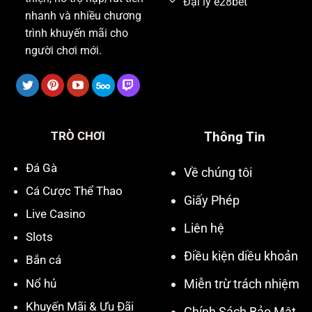
Đại lý e28bet
nhanh và nhiều chương
trình khuyến mãi cho
người chơi mới.
TRÒ CHƠI
Thông Tin
Đá Gà
Về chúng tôi
Cá Cược Thể Thao
Giấy Phép
Live Casino
Liên hệ
Slots
Điều kiện diều khoản
Bắn cá
Nổ hủ
Miễn trừ trách nhiệm
Khuyến Mãi & Ưu Đãi
Chính Sách Bảo Mật