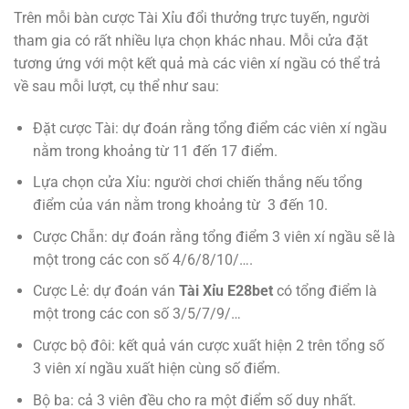
Trên mỗi bàn cược Tài Xỉu đổi thưởng trực tuyến, người
tham gia có rất nhiều lựa chọn khác nhau. Mỗi cửa đặt
tương ứng với một kết quả mà các viên xí ngầu có thể trả
về sau mỗi lượt, cụ thể như sau:
Đặt cược Tài: dự đoán rằng tổng điểm các viên xí ngầu
nằm trong khoảng từ 11 đến 17 điểm.
Lựa chọn cửa Xỉu: người chơi chiến thắng nếu tổng
điểm của ván nằm trong khoảng từ 3 đến 10.
Cược Chẵn: dự đoán rằng tổng điểm 3 viên xí ngầu sẽ là
một trong các con số 4/6/8/10/….
Cược Lẻ: dự đoán ván
Tài Xỉu E28bet
có tổng điểm là
một trong các con số 3/5/7/9/…
Cược bộ đôi: kết quả ván cược xuất hiện 2 trên tổng số
3 viên xí ngầu xuất hiện cùng số điểm.
Bộ ba: cả 3 viên đều cho ra một điểm số duy nhất.