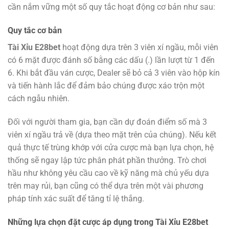
cần nắm vững một số quy tắc hoạt động cơ bản như sau:
Quy tắc cơ bản
Tài Xỉu E28bet
hoạt động dựa trên 3 viên xí ngầu, mỗi viên
có 6 mặt được đánh số bằng các dấu (.) lần lượt từ 1 đến
6. Khi bắt đầu ván cược, Dealer sẽ bỏ cả 3 viên vào hộp kín
và tiến hành lắc để đảm bảo chúng được xáo trộn một
cách ngẫu nhiên.
Đối với người tham gia, bạn cần dự đoán điểm số mà 3
viên xí ngầu trả về (dựa theo mặt trên của chúng). Nếu kết
quả thực tế trùng khớp với cửa cược mà bạn lựa chọn, hệ
thống sẽ ngay lập tức phân phát phần thưởng. Trò chơi
hầu như không yêu cầu cao về kỹ năng mà chủ yếu dựa
trên may rủi, bạn cũng có thể dựa trên một vài phương
pháp tính xác suất để tăng tỉ lệ thắng.
Những lựa chọn đặt cược áp dụng trong Tài Xỉu E28bet