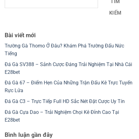
TÌM
KIẾM
Bài viết mới
Trường Gà Thomo Ở Đâu? Khám Phá Trường Đấu Nức
Tiếng
Đá Gà SV388 – Sảnh Cược Đáng Trải Nghiệm Tại Nhà Cái
E28bet
Đá Gà 67 – Điểm Hẹn Của Những Trận Đấu Kê Trực Tuyến
Rực Lửa
Đá Gà C3 – Trực Tiếp Full HD Sắc Nét Đặt Cược Uy Tín
Đá Gà Cựa Dao – Trải Nghiệm Chọi Kê Đỉnh Cao Tại
E28bet
Bình luận gần đây