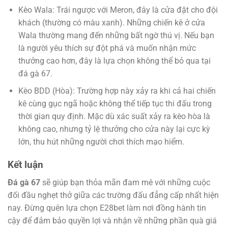
Kèo Wala: Trái ngược với Meron, đây là cửa đặt cho đội
khách (thường có màu xanh). Những chiến kê ở cửa
Wala thường mang đến những bất ngờ thú vị. Nếu bạn
là người yêu thích sự đột phá và muốn nhận mức
thưởng cao hơn, đây là lựa chọn không thể bỏ qua tại
đá gà 67.
Kèo BDD (Hòa): Trường hợp này xảy ra khi cả hai chiến
kê cùng gục ngã hoặc không thể tiếp tục thi đấu trong
thời gian quy định. Mặc dù xác suất xảy ra kèo hòa là
không cao, nhưng tỷ lệ thưởng cho cửa này lại cực kỳ
lớn, thu hút những người chơi thích mạo hiểm.
Kết luận
Đá gà 67
sẽ giúp bạn thỏa mãn đam mê với những cuộc
đối đầu nghẹt thở giữa các trường đấu đẳng cấp nhất hiện
nay. Đừng quên lựa chọn E28bet làm nơi đồng hành tin
cậy để đảm bảo quyền lợi và nhận về những phần quà giá