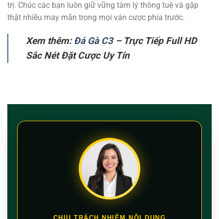
trị. Chúc các bạn luôn giữ vững tâm lý thông tuệ và gặp
thật nhiều may mắn trong mọi ván cược phía trước.
Xem thêm:
Đá Gà C3
– Trực Tiếp Full HD
Sắc Nét Đặt Cược Uy Tín
CHỊU TRÁCH NHIỆM NỘI DUNG