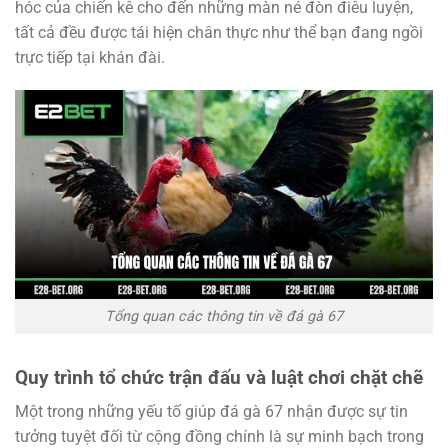
hóc của chiến kê cho đến những màn né đòn điêu luyện,
tất cả đều được tái hiện chân thực như thể bạn đang ngồi
trực tiếp tại khán đài.
Tổng quan các thông tin về đá gà 67
Quy trình tổ chức trận đấu và luật chơi chặt chẽ
Một trong những yếu tố giúp đá gà 67 nhận được sự tin
tưởng tuyệt đối từ cộng đồng chính là sự minh bạch trong