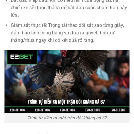
Bắt đầu hiệp đấu: Khi có hiệu lệnh của trọng tài, hai
chiến kê sẽ được thả ra để bắt đầu cuộc chạm trán nảy
lửa.
Giám sát thực tế: Trọng tài theo dõi sát sao từng giây,
đảm bảo tính công bằng và đưa ra quyết định xử
thắng/thua ngay khi có kết quả rõ ràng.
Trình tự diễn ra một trận đối kháng gà 67