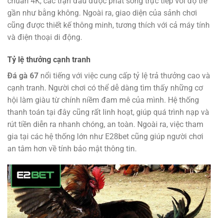
chuẩn 4K, các trận đấu được phát sóng trực tiếp với độ trễ
gần như bằng không. Ngoài ra, giao diện của sảnh chơi
cũng được thiết kế thông minh, tương thích với cả máy tính
và điện thoại di động.
Tỷ lệ thưởng cạnh tranh
Đá gà 67
nổi tiếng với việc cung cấp tỷ lệ trả thưởng cao và
cạnh tranh. Người chơi có thể dễ dàng tìm thấy những cơ
hội làm giàu từ chính niềm đam mê của mình. Hệ thống
thanh toán tại đây cũng rất linh hoạt, giúp quá trình nạp và
rút tiền diễn ra nhanh chóng, an toàn. Ngoài ra, việc tham
gia tại các hệ thống lớn như E28bet cũng giúp người chơi
an tâm hơn về tính bảo mật thông tin.