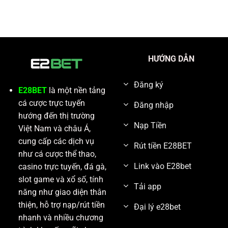
HƯỚNG DẪN
Đăng ký
E28BET
là một nền tảng
cá cược trực tuyến
Đăng nhập
hướng đến thị trường
Nạp Tiền
Việt Nam và châu Á,
cung cấp các dịch vụ
Rút tiền E28BET
như cá cược thể thao,
Link vào E28bet
casino trực tuyến, đá gà,
slot game và xổ số, tính
Tải app
năng như giao diện thân
thiện, hỗ trợ nạp/rút tiền
Đại lý e28bet
nhanh và nhiều chương