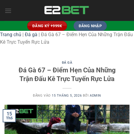
Bỏ
qua
nội
dung
ĐĂNG KÝ +999K
ĐĂNG NHẬP
Trang chủ
|
Đá gà
|
Đá Gà 67 – Điểm Hẹn Của Những Trận Đấu
Kê Trực Tuyến Rực Lửa
ĐÁ GÀ
Đá Gà 67 – Điểm Hẹn Của Những
Trận Đấu Kê Trực Tuyến Rực Lửa
ĐĂNG VÀO
15 THÁNG 5, 2026
BỞI
ADMIN
15
Th5