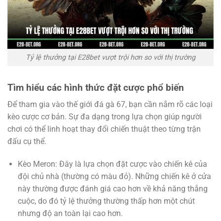
Tỷ lệ thưởng tại E28bet vượt trội hơn so với thị trường
Tìm hiểu các hình thức đặt cược phổ biến
Để tham gia vào thế giới đá gà 67, bạn cần nắm rõ các loại
kèo cược cơ bản. Sự đa dạng trong lựa chọn giúp người
chơi có thể linh hoạt thay đổi chiến thuật theo từng trận
đấu cụ thể.
Kèo Meron: Đây là lựa chọn đặt cược vào chiến kê của
đội chủ nhà (thường có màu đỏ). Những chiến kê ở cửa
này thường được đánh giá cao hơn về khả năng thắng
cuộc, do đó tỷ lệ thưởng thường thấp hơn một chút
nhưng độ an toàn lại cao hơn.